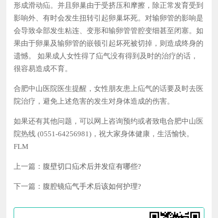
形成滑动疝。并且卵巢由于受挤压和摩擦，除正常发育受到
影响外、有时会发生扭转引起卵巢坏死。对输卵管的影响是
会导致伞部发生粘连、变形和输卵管管腔变细甚至闭塞。如
果由于卵巢及输卵管的嵌顿引起坏死被切掉，则造成终身的
遗憾。 如果成人女性得了疝气没有得到及时的治疗的话，
很容易造成不育。
合肥中山医院医生提醒，女性朋友患上疝气的话要及时去医
院治疗，避免上述危害的发生对身体造成的伤害。
如果还有其他问题，可以网上咨询预约或者致电合肥中山医
院热线 (0551-64256981)，祝大家身体健康，生活愉快。
FLM
上一篇：
腹壁切口疝术后并发症有哪些?
下一篇：
腹腔镜疝气手术后该如何护理?