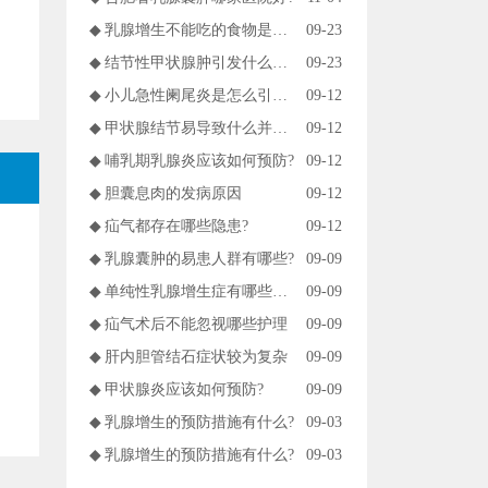
◆
乳腺增生不能吃的食物是什么?
09-23
◆
结节性甲状腺肿引发什么疾病?
09-23
◆
小儿急性阑尾炎是怎么引起的?
09-12
◆
甲状腺结节易导致什么并发症?
09-12
◆
哺乳期乳腺炎应该如何预防?
09-12
◆
胆囊息肉的发病原因
09-12
◆
疝气都存在哪些隐患?
09-12
◆
乳腺囊肿的易患人群有哪些?
09-09
◆
单纯性乳腺增生症有哪些症状?
09-09
◆
疝气术后不能忽视哪些护理
09-09
◆
肝内胆管结石症状较为复杂
09-09
◆
甲状腺炎应该如何预防?
09-09
◆
乳腺增生的预防措施有什么?
09-03
◆
乳腺增生的预防措施有什么?
09-03