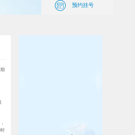
预约挂号
早期
就
状，
小时