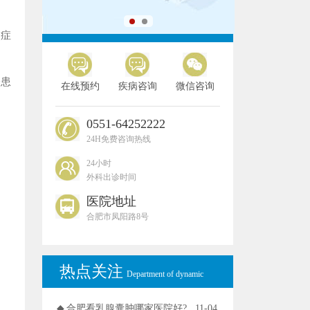
合肥外科在线预约
使症
分患
在线预约
疾病咨询
微信咨询
0551-64252222
24H免费咨询热线
24小时
外科出诊时间
医院地址
合肥市凤阳路8号
热点关注
Department of dynamic
◆
合肥看乳腺囊肿哪家医院好?
11-04