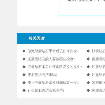
→ 相关阅读
◆
做完胆囊结石手术后该如何饮食?
◆
胆囊结
◆
患胆囊结石的人要做哪些检查?
◆
做胆囊
◆
胆囊结石术后如何预防复发的发生?
◆
胆囊结
◆
患胆囊结石严重吗?
◆
胆囊结
◆
患上胆囊结石多长时间检查一次?
◆
哪些情
◆
什么是胆囊结石充满型?
◆
患胆囊