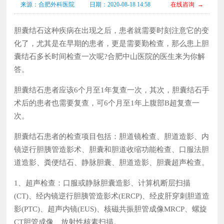
来源：合肥外科医院
日期：2020-08-18 14:58
在线咨询 →
胆囊结石这种疾病在出现之后，患者就需要时刻注意它的变
化了，尤其是在早期的患者，更是需要勤检查，那么患上胆
囊结石多长时间检查一次呢?合肥中山医院的医生来为你解
答。
胆囊结石患者应该6个月至1年复查一次，其次，胆囊结石手
术后的患者也需要复查，可6个月至1年上腹部B超复查一
次。
胆囊结石患者的检查项目包括：胆道镜检查、胆道造影、内
镜逆行胆胰管造影术、胆囊和胆道收缩功能检查、口服法胆
道造影、粪便结石、静脉胆囊、胆道造影、胆囊超声检查。
1、超声检查：口服或静脉胆囊造影、计算机断层扫描
(CT)、经内镜逆行胆胰管造影术(ERCP)、经皮肝穿刺胆道造
影(PTC)、超声内镜(EUS)、核磁共振胆管成像MRCP、螺旋
CT胆管成像、放射性核素扫描。