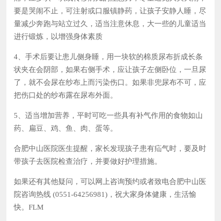
要是哭闹不止，可注射或口服镇静药，让孩子安静人睡，尽
量减少奔跑与站立过久，适当注意休息，大一些的儿童适当
进行锻炼，以增强身体素质
4、手术后要让患儿侧身睡，用一块软的棉质尿布折成长条
状夹在会阴部，如果右侧手术，应让孩子左侧卧位，一旦尿
了，就不会尿在纱布上而污染伤口。如果非兜尿布不可，应
把伤口处的纱布露在尿布外面。
5、适当增加营养，平时可吃一些具有补气作用的食物如山
药、扁豆、鸡、鱼、肉、蛋等。
合肥中山医院医生提醒，家长发现孩子患有疝气时，要及时
带孩子去医院检查治疗，并要做好护理措施。
如果还有其他疑问，可以网上咨询预约或者致电合肥中山医
院咨询热线 (0551-64256981)，祝大家身体健康，生活愉
快。FLM