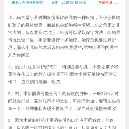
来源：合肥外科医院
日期：2020-08-19 08:51
在线咨询 →
小儿疝气是小儿时期发病率比较高的一种疾病，不仅会影响
到孩子的身体健康，而且也会影响精神情绪，总之危害是非
常大的，所以要及时治疗，轻者可以采取保守方法，但如果
情况比较严重，则需要进行手术治疗。治疗后也要注意护
理，那么小儿疝气术后该如何护理呢?合肥中山医院的医生
来为你解答。
1、治疗后注意保护好伤口，特别是婴幼儿，不要让孩子将
覆盖在伤口上的纱布抓掉;更不能因大小便弄脏纱布面污染
伤口，造成伤口感染、化脓。
2、由于术后阴囊可能会有不同程度的肿胀，一般2到3天时
间就会消退，若肿胀不消和发硬，可能有淤血，要请医生检
查一下。若肿胀和发硬不再发展了，淤血就会慢慢被吸收。
3、因为术后麻醉药作用消失后伤口会有不同程度上的疼
痛，应多哄一哄或转移病儿的注意力，尽量避免大哭大闹，